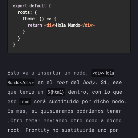
export
default
 {

roots
: {

theme
: 
() =>
 {

return
<
div
>
Hola Mundo
</
div
>
		}

	}

Esto va a insertar un nodo,
<div>Hola
en el
root
del
body
. Sí, ese
Mundo</div>
que tenía un
dentro, con lo que
${html}
ese
será sustituido por dicho nodo.
html
Es más, si quisiéramos podríamos tener
¡Otro tema! enviando otro nodo a dicho
root. Frontity no sustituiría uno por