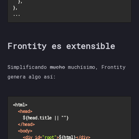
	},

},

Frontity es extensible
Simplificando
mucho
muchísimo, Frontity
genera algo así:
<html>

<
head
>
		${head.title || ""}

</
head
>
<
body
>
<
div
id
=
"root"
>
${html}
</
div
>