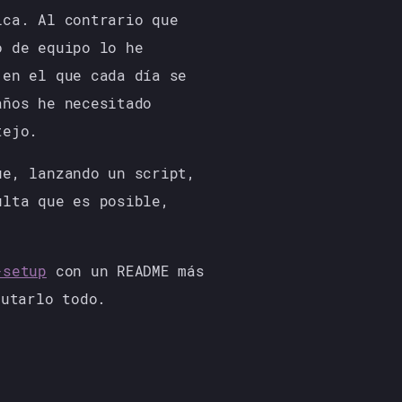
ica. Al contrario que
o de equipo lo he
 en el que cada día se
años he necesitado
tejo.
ue, lanzando un script,
ulta que es posible,
-setup
con un README más
utarlo todo.