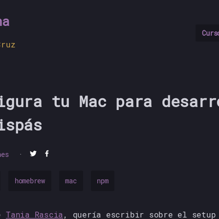
na
Curs
Cruz
igura tu Mac para desarr
ispás
nes
·
homebrew
mac
npm
de
Tania Rascia
, quería escribir sobre el setup