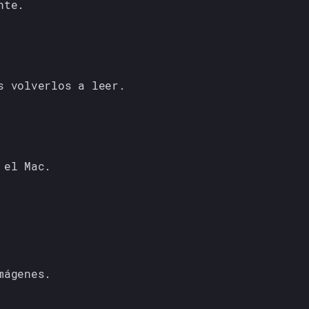
nte.
s volverlos a leer.
 el Mac.
mágenes.