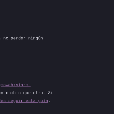
a no perder ningún
gmoweb/storm-
n cambio que otro. Si
des seguir esta guía
.