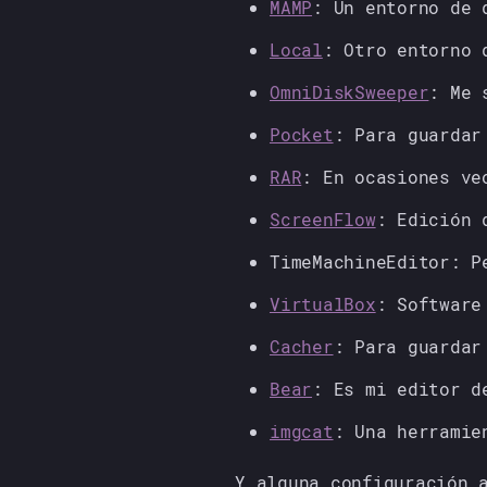
MAMP
: Un entorno de 
Local
: Otro entorno 
OmniDiskSweeper
: Me 
Pocket
: Para guardar
RAR
: En ocasiones ve
ScreenFlow
: Edición 
TimeMachineEditor: P
VirtualBox
: Software
Cacher
: Para guardar
Bear
: Es mi editor d
imgcat
: Una herramie
Y alguna configuración 