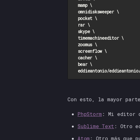
  mamp \

  omnidisksweeper \

  pocket \

  rar \

  skype \

  timemachineeditor \

  zoomus \

  screenflow \

  cacher \

  bear \

Con esto, la mayor part
PhpStorm
: Mi editor 
Sublime Text
: Otro e
Atom
: Otro más que p