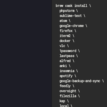
brew cask install \

  phpstorm \

  sublime-text \

  atom \

  google-chrome \

  firefox \

  iterm2 \

  docker \

  vlc \

  1password \

  lastpass \ 

  alfred \

  anki \

  insomnia \

  spotify \

  google-backup-and-sync \

  feedly \

  oversight \

  filezilla \

  kap \

  local \
