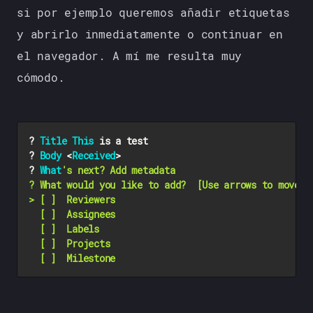
si por ejemplo queremos añadir etiquetas
y abrirlo inmediatamente o continuar en
el navegador. A mí me resulta muy
cómodo.
? 
Title
This
 is a test

? 
Body
 <
Received
>

? 
What
's next? Add metadata

? What would you like to add?  [Use arrows to move, 
> [ ]  Reviewers

  [ ]  Assignees

  [ ]  Labels

  [ ]  Projects
