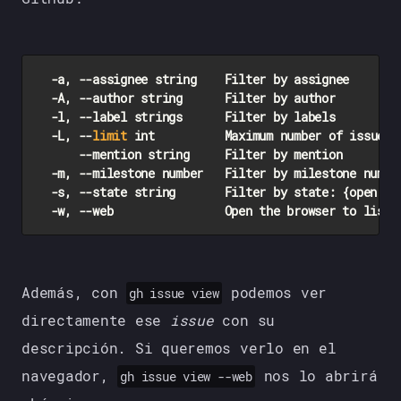
  -a, --assignee string    Filter by assignee

  -A, --author string      Filter by author

  -l, --label strings      Filter by labels

  -L, --
limit
 int          Maximum number of issues t
      --mention string     Filter by mention

  -m, --milestone number   Filter by milestone number
  -s, --state string       Filter by state: {open|cl
Además, con
podemos ver
gh issue view
directamente ese
issue
con su
descripción. Si queremos verlo en el
navegador,
nos lo abrirá
gh issue view --web