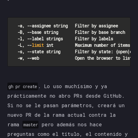
  -a, --assignee string   Filter by assignee

  -B, --base string       Filter by base branch

  -l, --label strings     Filter by labels

  -L, --
limit
 int         Maximum number of items to 
  -s, --state string      Filter by state: {open|clo
. Lo uso muchísimo y ya
gh pr create
prácticamente no abro PRs desde GitHub.
Si no se le pasan parámetros, creará un
nuevo PR de la rama actual contra la
rama
pero además nos hace
master
preguntas como el título, el contenido y