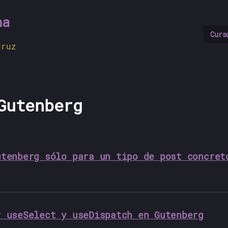
na
Curs
Cruz
Gutenberg
utenberg sólo para un tipo de post concret
r useSelect y useDispatch en Gutenberg